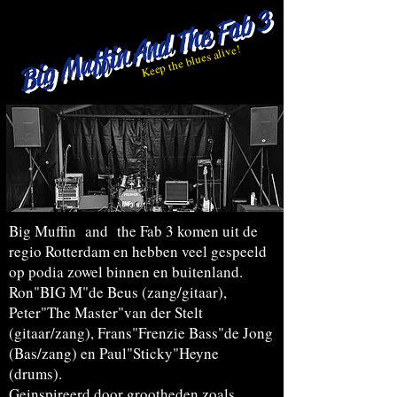
Big Muffin And The Fab 3
Keep the blues alive!
Big Muffin and the Fab 3 komen uit de
regio Rotterdam en hebben veel gespeeld
op podia zowel binnen en buitenland.
Ron"BIG M"de Beus (zang/gitaar),
Peter"The Master"van der Stelt
(gitaar/zang), Frans"Frenzie Bass"de Jong
(Bas/zang) en Paul"Sticky"Heyne
(drums).
Geinspireerd door grootheden zoals