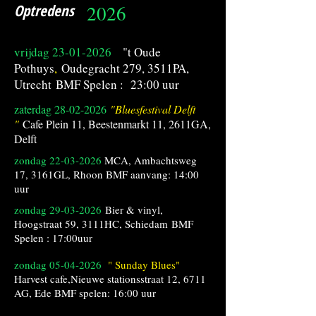
Optredens
2026
vrijdag
23-01-2026
"t Oude
Pothuys
,
Oudegracht 279, 3511PA,
Utrecht
BMF Spelen : 23:00 uur
zaterdag
28-02-2026
"Bluesfestival Delft
"
Cafe Plein 11, Beestenmarkt 11, 2611GA,
Delft
zondag
22-03-2026
MCA, Ambachtsweg
17, 3161GL, Rhoon BMF aanvang: 14:00
uur
zondag
29-03-2026
Bier & vinyl
,
Hoogstraat 59, 3111HC, Schiedam
BMF
Spelen : 17:00uur
zondag
05-04-2026
" Sunday Blues"
Harvest cafe,Nieuwe stationsstraat 12, 6711
AG, Ede BMF spelen: 16:00 uur